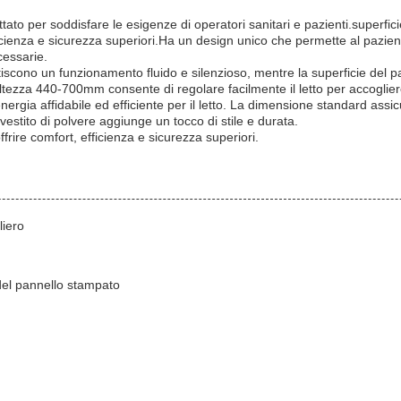
tato per soddisfare le esigenze di operatori sanitari e pazienti.superf
fficienza e sicurezza superiori.Ha un design unico che permette al pazien
cessarie.
iscono un funzionamento fluido e silenzioso, mentre la superficie del p
ltezza 440-700mm consente di regolare facilmente il letto per accogliere
gia affidabile ed efficiente per il letto. La dimensione standard assicura
rivestito di polvere aggiunge un tocco di stile e durata.
frire comfort, efficienza e sicurezza superiori.
liero
 del pannello stampato