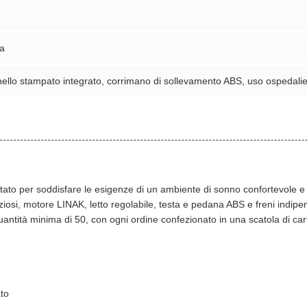
za
nello stampato integrato, corrimano di sollevamento ABS, uso ospedali
o per soddisfare le esigenze di un ambiente di sonno confortevole e sic
enziosi, motore LINAK, letto regolabile, testa e pedana ABS e freni indipe
n quantità minima di 50, con ogni ordine confezionato in una scatola di c
ato