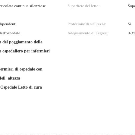
r colata continua silenziose
Superficie del letto:
Supe
ndipendenti
Protezione di sicurezza:
Sì
dell'ospedale
Adeguamento di Legrest:
0-35
 del poggiamento della
o ospedaliero per infermieri
fermieri di ospedale con
ell' altezza
Ospedale Letto di cura