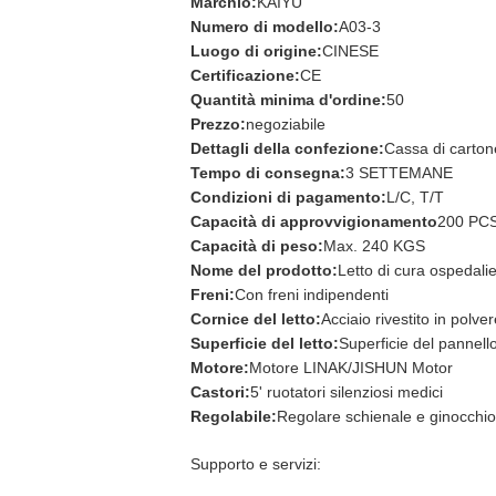
Marchio:
KAIYU
Numero di modello:
A03-3
Luogo di origine:
CINESE
Certificazione:
CE
Quantità minima d'ordine:
50
Prezzo:
negoziabile
Dettagli della confezione:
Cassa di carton
Tempo di consegna:
3 SETTEMANE
Condizioni di pagamento:
L/C, T/T
Capacità di approvvigionamento
200 PCS
Capacità di peso:
Max. 240 KGS
Nome del prodotto:
Letto di cura ospedali
Freni:
Con freni indipendenti
Cornice del letto:
Acciaio rivestito in polve
Superficie del letto:
Superficie del pannell
Motore:
Motore LINAK/JISHUN Motor
Castori:
5' ruotatori silenziosi medici
Regolabile:
Regolare schienale e ginocchio
Supporto e servizi: