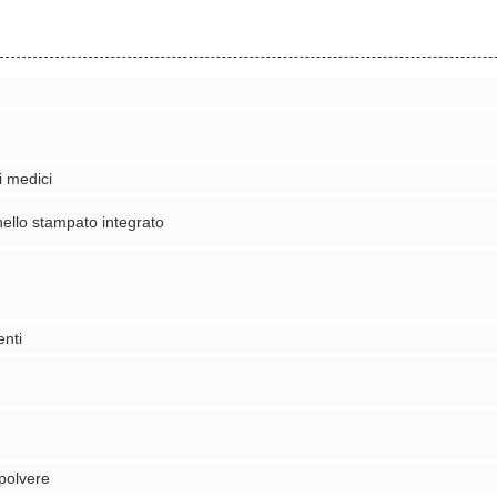
i medici
nello stampato integrato
enti
 polvere