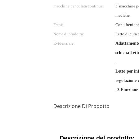
macchine per colata continua:
5' macchine pe
mediche
Freni:
Con i freni i
Nome di prodotto:
Letto di cura 
Evidenziare:
Adattamento
schiena Lett
,
Letto per in
regolazione d
,
3 Funzione 
Descrizione Di Prodotto
Descrizione del prodotto: