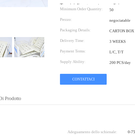
Termini di pagamento e spedizione:
Minimum Order Quantity:
50
Prezzo:
negociatable
Packaging Details:
CARTON BOX
Delivery Time:
3 WEEKS
Payment Terms:
L/C, T/T
Supply Ability:
200 PCS/day
CONTATTACI
Di Prodotto
Adeguamento dello schienale:
0-75