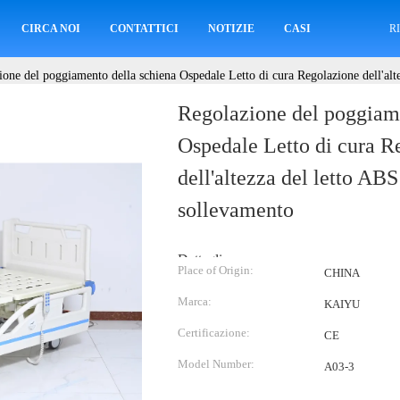
CIRCA NOI
CONTATTICI
NOTIZIE
CASI
R
ione del poggiamento della schiena Ospedale Letto di cura Regolazione dell'alt
Regolazione del poggiame
Ospedale Letto di cura R
dell'altezza del letto AB
sollevamento
Dettagli:
Place of Origin:
CHINA
Marca:
KAIYU
Certificazione:
CE
Model Number:
A03-3