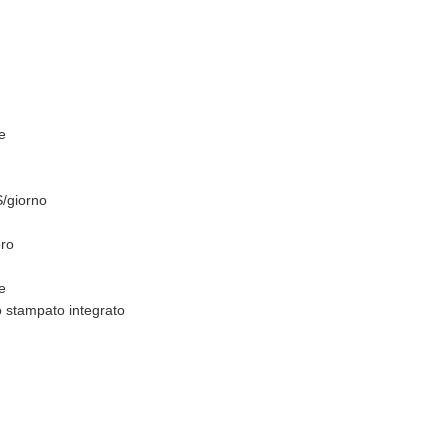
e
/giorno
ero
re
o stampato integrato