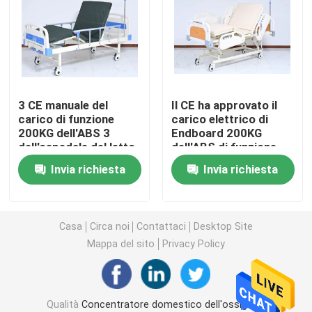
concentratore dell'ossigeno di viaggio
alto concentratore dell'ossigeno di flusso
3 CE manuale del
Il CE ha approvato il
carico di funzione
carico elettrico di
Macchine portatili del nebulizzatore
200KG dell'ABS 3
Endboard 200KG
dell'ospedale del letto
dell'ABS di funzione
storto invisibile di
del letto 3 di
Apparecchiatura medica di aspirazione
Invia richiesta
Invia richiesta
professione
professione
d'infermiera
d'infermiera
dell'ospedale
Monitor domestico di saturazione dell'ossigeno
Casa
Circa noi
Contattaci
Desktop Site
Mappa del sito
Privacy Policy
Termometro di Digital della famiglia
Monitor di pressione sanguigna della famiglia
Qualità
Concentratore domestico dell'ossigeno