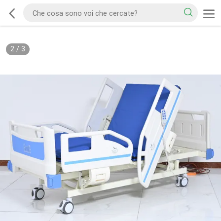
2
/
3