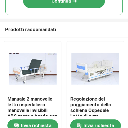
Continua
Prodotti raccomandati
Casa
Manuale 2 manovelle
Regolazione del
letto ospedaliero
poggiamento della
Prodotti
manovelle invisibili
schiena Ospedale
ABS testa e bordo con
Letto di cura
5'castori silenziosi
Regolazione
Invia richiesta
Invia richiesta
Circa noi
medici
dell'altezza del letto