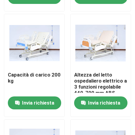
ABS Guardia di
sollevamento
Giro della fabbrica
Contattici
Notizie
Casi
Capacità di carico 200
Altezza del letto
kg
ospedaliero elettrico a
3 funzioni regolabile
440-700 mm ABS
Richieda una citazione
Headboard Footboard
Invia richiesta
Invia richiesta
Concentratore domestico dell'ossigeno
Concentratore medico dell'ossigeno