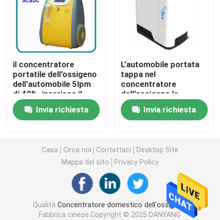
concentratore dell'ossigeno di viaggio
alto concentratore dell'ossigeno di flusso
il concentratore
L'automobile portata
portatile dell'ossigeno
tappa nel
dell'automobile 5lpm
concentratore
Macchine portatili del nebulizzatore
di 40%, inserisce il
dell'ossigeno la
concentratore
macchina di viaggio
Invia richiesta
Invia richiesta
portatile dell'ossigeno
dell'ossigeno da 1 litro
Apparecchiatura medica di aspirazione
da 12 volt
3l
Monitor domestico di saturazione dell'ossigeno
Casa
Circa noi
Contattaci
Desktop Site
Mappa del sito
Privacy Policy
Termometro di Digital della famiglia
Qualità
Concentratore domestico dell'ossigeno
Monitor di pressione sanguigna della famiglia
Fabbrica cinese.Copyright © 2025 DANYANG