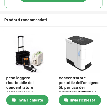
Prodotti raccomandati
Casa
peso leggero
concentratore
ricaricabile del
portatile dell'ossigeno
concentratore
5L per uso dei
Prodotti
dell'ossigeno di
lavoratori dell'ufficio
viaggio 3L
viaggi
Invia richiesta
Invia richiesta
Circa noi