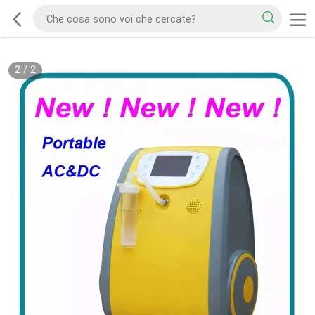
2
/
2