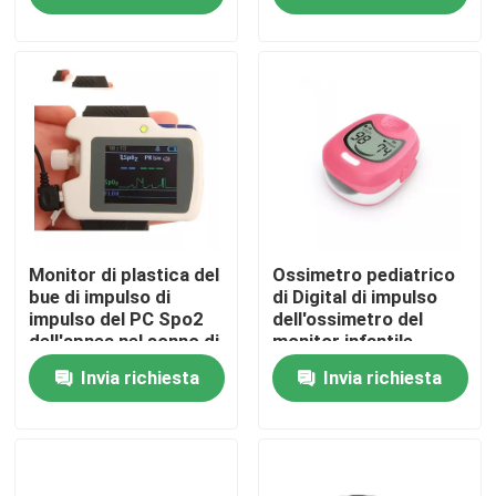
di impulso
Giro della fabbrica
Contattici
Notizie
Casi
Monitor di plastica del
Ossimetro pediatrico
bue di impulso di
di Digital di impulso
impulso del PC Spo2
dell'ossimetro del
dell'apnea nel sonno di
monitor infantile
Richieda una citazione
notte di Oximetry a
senza fili del dito
Invia richiesta
Invia richiesta
casa
Concentratore domestico dell'ossigeno
Concentratore medico dell'ossigeno