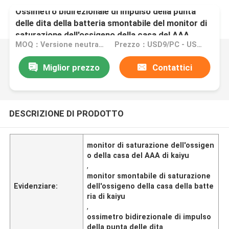
Ossimetro bidirezionale di impulso della punta
delle dita della batteria smontabile del monitor di
saturazione dell'ossigeno della casa del AAA
MOQ：Versione neutrale inglese: MOQ 50PC/OEM: MOQ 200PCS
Prezzo：USD9/PC - USD12PC
Miglior prezzo
Contattici
DESCRIZIONE DI PRODOTTO
monitor di saturazione dell'ossigen
o della casa del AAA di kaiyu
,
monitor smontabile di saturazione
Evidenziare:
dell'ossigeno della casa della batte
ria di kaiyu
,
ossimetro bidirezionale di impulso
della punta delle dita