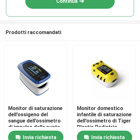
Continua
Prodotti raccomandati
Casa
Monitor di saturazione
Monitor domestico
dell'ossigeno del
infantile di saturazione
Prodotti
sangue dell'ossimetro
dell'ossimetro di Tiger
di impulso della punta
Plastic Pediatric
delle dita di PR pi con
Finger Pulse
Invia richiesta
Invia richiesta
Circa noi
la casa di Rate Spo 2