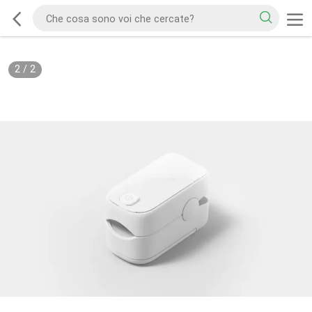
2
/
2