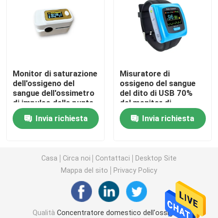
concentratore dell'ossigeno di viaggio
alto concentratore dell'ossigeno di flusso
Monitor di saturazione
Misuratore di
dell'ossigeno del
ossigeno del sangue
Macchine portatili del nebulizzatore
sangue dell'ossimetro
del dito di USB 70%
di impulso della punta
del monitor di
delle dita di pi SPO2,
saturazione
Apparecchiatura medica di aspirazione
Invia richiesta
Invia richiesta
monitor livellato
dell'ossigeno della
dell'ossigeno del
casa SPO2
sangue della casa di
Monitor domestico di saturazione dell'ossigeno
ora
Casa
Circa noi
Contattaci
Desktop Site
Mappa del sito
Privacy Policy
Termometro di Digital della famiglia
Monitor di pressione sanguigna della famiglia
Qualità
Concentratore domestico dell'ossigeno