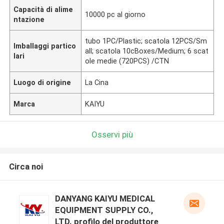
Capacità di alime
10000 pc al giorno
ntazione
tubo 1PC/Plastic; scatola 12PCS/Sm
Imballaggi partico
all; scatola 10cBoxes/Medium; 6 scat
lari
ole medie (720PCS) /CTN
Luogo di origine
La Cina
Marca
KAIYU
Osservi più
Circa noi
DANYANG KAIYU MEDICAL
EQUIPMENT SUPPLY CO.,
LTD. profilo del produttore