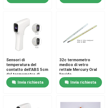
Giro della fabbrica
Contattici
Notizie
Casi
Sensori di
32c termometro
temperatura del
medico di vetro
contatto dell'ABS 5cm
rettale Mercury Oral
del termometro di
liquido
Richieda una citazione
Digital della famiglia
Invia richiesta
Invia richiesta
della fronte non
Concentratore domestico dell'ossigeno
Concentratore medico dell'ossigeno