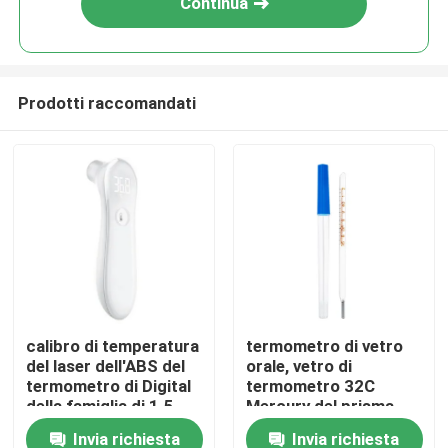
Continua
Prodotti raccomandati
Casa
calibro di temperatura
termometro di vetro
del laser dell'ABS del
orale, vetro di
Prodotti
termometro di Digital
termometro 32C
della famiglia di 1.5-
Mercury del prisma
5cm
42c
Invia richiesta
Invia richiesta
Circa noi