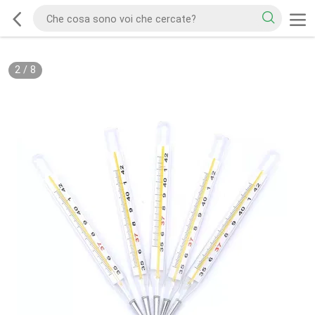
2
/
8