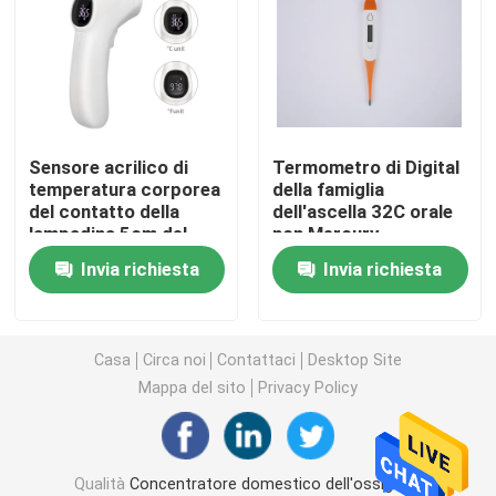
concentratore dell'ossigeno di viaggio
alto concentratore dell'ossigeno di flusso
Sensore acrilico di
Termometro di Digital
temperatura corporea
della famiglia
Macchine portatili del nebulizzatore
del contatto della
dell'ascella 32C orale
lampadina 5cm del
non Mercury
termometro di Digital
Apparecchiatura medica di aspirazione
Invia richiesta
Invia richiesta
della famiglia non
Monitor domestico di saturazione dell'ossigeno
Casa
Circa noi
Contattaci
Desktop Site
Mappa del sito
Privacy Policy
Termometro di Digital della famiglia
Monitor di pressione sanguigna della famiglia
Qualità
Concentratore domestico dell'ossigeno